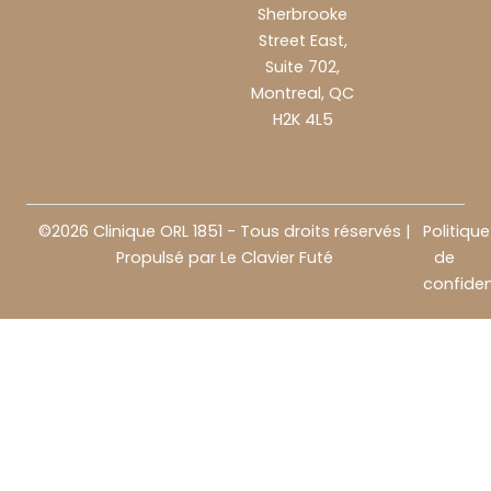
Sherbrooke
Street East,
Suite 702,
Montreal, QC
H2K 4L5
©2026 Clinique ORL 1851 - Tous droits réservés |
Politique
Propulsé par
Le Clavier Futé
de
confiden