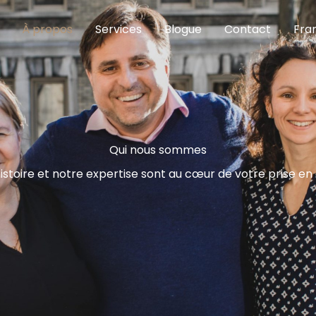
À propos
Services
Blogue
Contact
Fra
Qui nous sommes
istoire et notre expertise sont au cœur de votre prise en