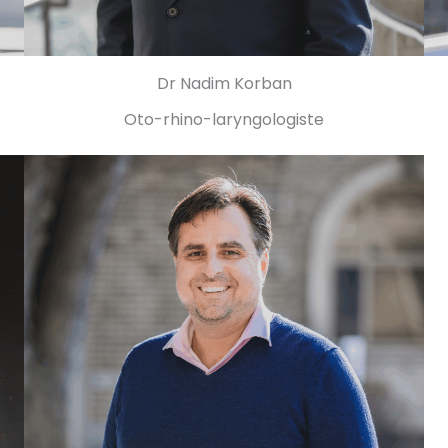
Dr Nadim Korban
Oto-rhino-laryngologiste