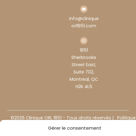
info@clinique
orl1851.com
1851
Sherbrooke
Street East,
Suite 702,
Montreal, QC
H2K 4L5
©2026 Clinique ORL 1851 - Tous droits réservés |
Politique
Propulsé par
Le Clavier Futé
de
Gérer le consentement
confiden