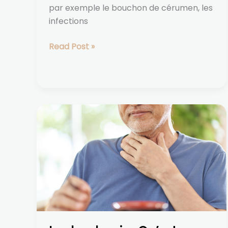
par exemple le bouchon de cérumen, les
infections
Read Post »
La
dysphagie :
Qu’est-
ce
que
c’est
et
comment
l’ORL