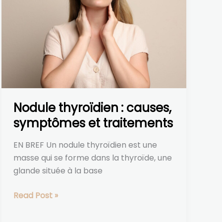
thyroïdien :
causes,
symptômes
et
traitements
Nodule thyroïdien : causes,
symptômes et traitements
EN BREF Un nodule thyroïdien est une
masse qui se forme dans la thyroïde, une
glande située à la base
Read Post »