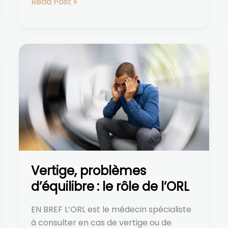
Read Post »
Vertige,
problèmes
d’équilibre :
le
rôle
de
l’ORL
Vertige, problèmes
d’équilibre : le rôle de l’ORL
EN BREF L’ORL est le médecin spécialiste
à consulter en cas de vertige ou de