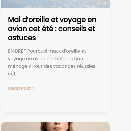
été :
conseils
Mal d’oreille et voyage en
et
astuces
avion cet été : conseils et
astuces
EN BREF Pourquoi maux d’oreille et
voyage en avion ne font pas bon
ménage ? Pour des vacances réussies
cet
Read Post »
Nodule