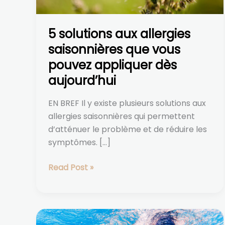
pouvez
appliquer
5 solutions aux allergies
dès
aujourd’hui
saisonnières que vous
pouvez appliquer dès
aujourd’hui
EN BREF Il y existe plusieurs solutions aux
allergies saisonnières qui permettent
d’atténuer le problème et de réduire les
symptômes. […]
Read Post »
Tout