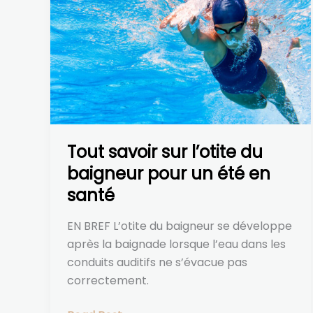
savoir
sur
l’otite
du
baigneur
pour
un
été
Tout savoir sur l’otite du
en
santé
baigneur pour un été en
santé
EN BREF L’otite du baigneur se développe
après la baignade lorsque l’eau dans les
conduits auditifs ne s’évacue pas
correctement.