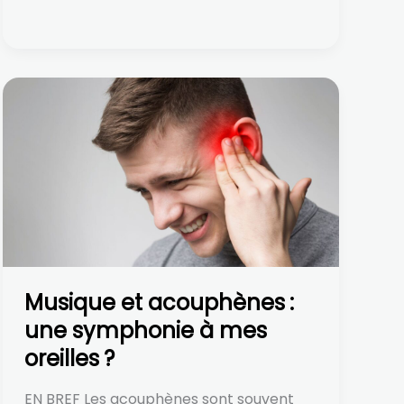
Musique
et
acouphènes :
une
symphonie
à
mes
oreilles ?
Musique et acouphènes :
une symphonie à mes
oreilles ?
EN BREF Les acouphènes sont souvent