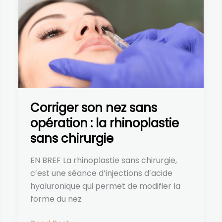
son
nez
sans
opération :
la
rhinoplastie
sans
chirurgie
Corriger son nez sans
opération : la rhinoplastie
sans chirurgie
EN BREF La rhinoplastie sans chirurgie,
c’est une séance d’injections d’acide
hyaluronique qui permet de modifier la
forme du nez