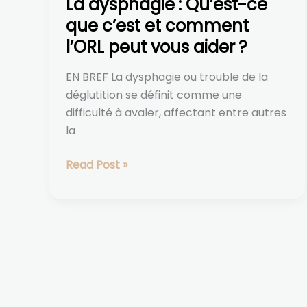
La dysphagie : Qu’est-ce
peut
vous
que c’est et comment
aider ?
l’ORL peut vous aider ?
EN BREF La dysphagie ou trouble de la
déglutition se définit comme une
difficulté à avaler, affectant entre autres
la
Read Post »