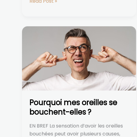
Read Post »
Pourquoi
mes
oreilles
se
bouchent-
elles ?
Pourquoi mes oreilles se
bouchent-elles ?
EN BREF La sensation d’avoir les oreilles
bouchées peut avoir plusieurs causes,