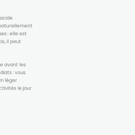
’acide
 naturellement
s : elle est
, il peut
e avant les
diats : vous
Un léger
ivités le jour