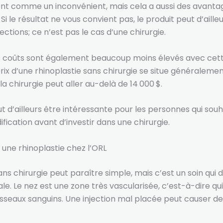
ont comme un inconvénient, mais cela a aussi des avantage
 Si le résultat ne vous convient pas, le produit peut d’aille
jections; ce n’est pas le cas d’une chirurgie.
es coûts sont également beaucoup moins élevés avec ce
prix d’une rhinoplastie sans chirurgie se situe généraleme
 la chirurgie peut aller au-delà de 14 000 $.
t d’ailleurs être intéressante pour les personnes qui souh
ification avant d’investir dans une chirurgie.
 une rhinoplastie chez l’ORL
sans chirurgie peut paraître simple, mais c’est un soin qu
le. Le nez est une zone très vascularisée, c’est-à-dire qu
seaux sanguins. Une injection mal placée peut causer d