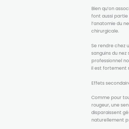
Bien qu’on assoc
font aussi parti
l’anatomie du nez
chirurgicale.
Se rendre chez u
sanguins du nez s
professionnel no
il est fortement
Effets secondair
Comme pour toute
rougeur, une sens
disparaissent gé
naturellement pro