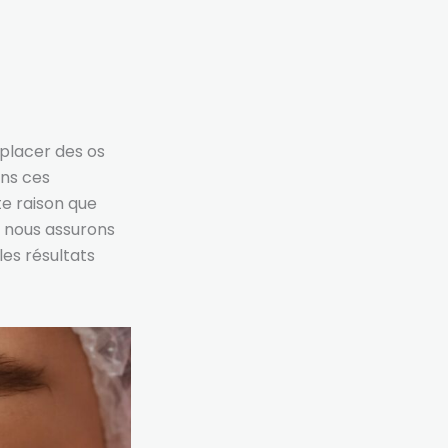
eplacer des os
ans ces
te raison que
s nous assurons
es résultats