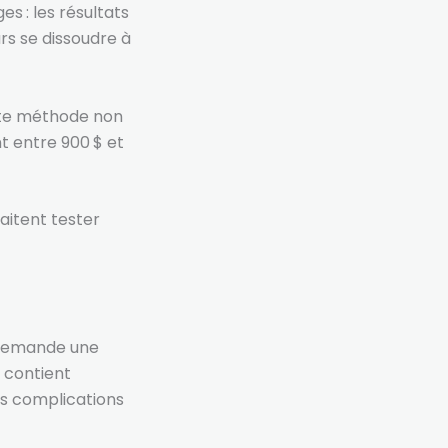
s : les résultats
urs se dissoudre à
tte méthode non
nt entre 900 $ et
aitent tester
i demande une
i contient
es complications