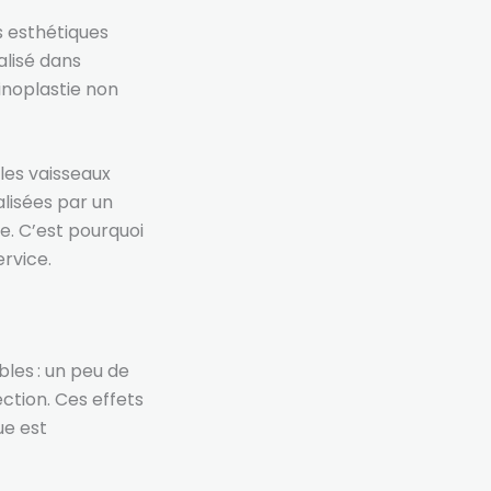
s esthétiques
alisé dans
hinoplastie non
les vaisseaux
alisées par un
e. C’est pourquoi
rvice.
les : un peu de
ection. Ces effets
ue est