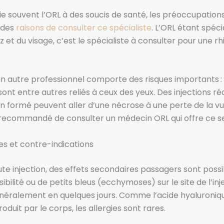
ie souvent l’ORL à des soucis de santé, les préoccupation
e des
raisons de consulter ce spécialiste
. L’ORL étant spéci
 et du visage, c’est le spécialiste à consulter pour une r
n autre professionnel comporte des risques importants : 
ont entre autres reliés à ceux des yeux. Des injections ré
n formé peuvent aller d’une nécrose à une perte de la vu
 recommandé de consulter un médecin ORL qui offre ce se
es et contre-indications
 injection, des effets secondaires passagers sont possib
ibilité ou de petits bleus (ecchymoses) sur le site de l’inj
néralement en quelques jours. Comme l’acide hyaluroniq
duit par le corps, les allergies sont rares.